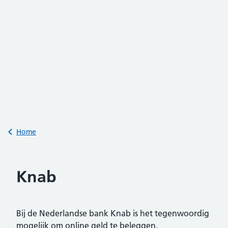
Back to
Home
Knab
Bij de Nederlandse bank Knab is het tegenwoordig
mogelijk om online geld te beleggen.