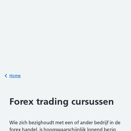
Back to
Home
Forex trading cursussen
Wie zich bezighoudt met een of ander bedrijf in de
forex handel, is hoogswaarschijnlijk lonend bezig.